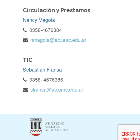
Circulación y Prestamos
Nancy Magoia
0358-4676384
nmagoia@ac.unrc.edu.ar
TIC
Sebastián Fransa
0358- 4676386
sfransa@ac.unrc.edu.ar